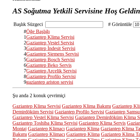
AS Soğutma Yetkili Servisine Hoş Geldini
Başlık Süzgeci
# Görüntüle
#
Öğe Başlığı
1
Gaziantep Klima Servisi
2
Gaziantep Vestel Servisi
3
Gaziantep İndesit Servisi
4
Gaziantep Siemens Servisi
5
Gaziantep Bosch Servisi
6
Gaziantep Beko Servis
7
Gaziantep Arçelik Servisi
8
Gaziantep Profilo Servisi
9
gaziantep ariston servisi
Şu anda 2 konuk çevrimiçi
Gaziantep Klima Servisi
Gaziantep Klima Bakımı
Gaziantep Kl
Demirdöküm Servisi
Gaziantep Profilo Servisi
Gaziantep Samsun
Gaziantep Vestel Klima Servisi
Gaziantep Demirdöküm Klima Se
Gaziantep Toshiba Klima Servisi
Gaziantep Klima Servis
Gazian
Montaj
Gaziantep Klimacı
Gaziantep Klima
Gaziantep Klima T
Bakımı
Gaziantep Klimacı
Gaziantep Klima
Gaziantep Klima T
Bakımı
Gaziantep Klimacı
Gaziantep Klima
Gaziantep Klima T